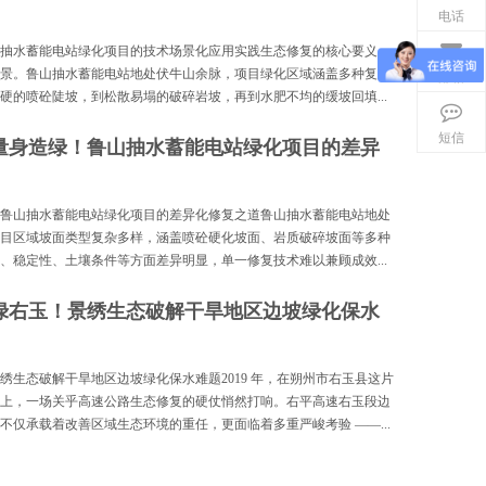
电话
抽水蓄能电站绿化项目的技术场景化应用实践生态修复的核心要义，
景。鲁山抽水蓄能电站地处伏牛山余脉，项目绿化区域涵盖多种复杂
邮箱
硬的喷砼陡坡，到松散易塌的破碎岩坡，再到水肥不均的缓坡回填...
短信
量身造绿！鲁山抽水蓄能电站绿化项目的差异
鲁山抽水蓄能电站绿化项目的差异化修复之道鲁山抽水蓄能电站地处
目区域坡面类型复杂多样，涵盖喷砼硬化坡面、岩质破碎坡面等多种
、稳定性、土壤条件等方面差异明显，单一修复技术难以兼顾成效...
绿右玉！景绣生态破解干旱地区边坡绿化保水
绣生态破解干旱地区边坡绿化保水难题2019 年，在朔州市右玉县这片
上，一场关乎高速公路生态修复的硬仗悄然打响。右平高速右玉段边
不仅承载着改善区域生态环境的重任，更面临着多重严峻考验 ——...