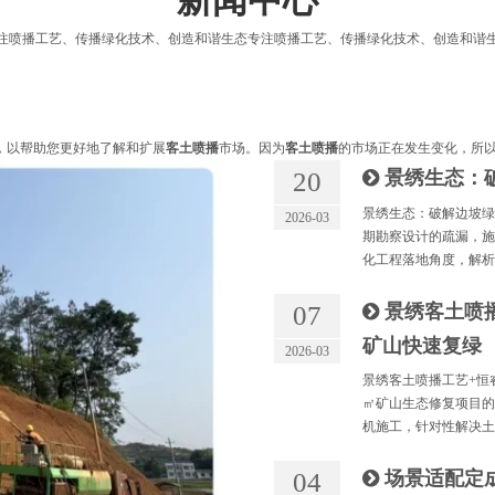
新闻中心
注喷播工艺、传播绿化技术、创造和谐生态专注喷播工艺、传播绿化技术、创造和谐
，以帮助您更好地了解和扩展
客土喷播
市场。因为
客土喷播
的市场正在发生变化，所
20
景绣生态：
景绣生态：破解边坡绿
2026-03
期勘察设计的疏漏，施
化工程落地角度，解析
07
景绣客土喷
矿山快速复绿
2026-03
景绣客土喷播工艺+恒
㎡矿山生态修复项目的
机施工，针对性解决土
04
场景适配定