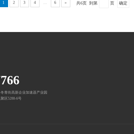
1
2
3
4
...
6
»
共6页 到第
页
确定
7766
路冬青街高新企业加速器产业园
5288-6号