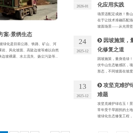
化应用实践
2026-01
场景适配定成效！鲁山
在于让技术准确匹配场
坡面场景——从光滑坚
方案-景绣生态
24
因坡施策，
边坡绿化是目前公路、铁路、矿山、河
化修复之道
裸岩、风化坡面、高陡边坡等难以自然
2025-12
边坡裸露、水土流失、扬尘污染等...
因坡施策，量身造绿！
伏牛山生态敏感区，项
形态，不同坡面在坡度
13
攻坚克难护
难题
2025-12
攻坚克难护绿右玉！景
常年受干旱困扰的土地
坡绿化生态修复工程，