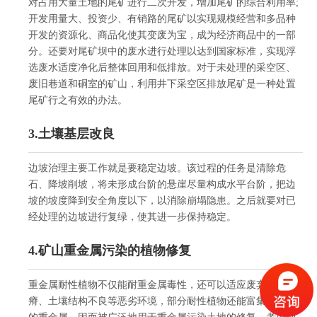
对占用大量土地的尾矿进行二次开发，增加尾矿的综合利用率;
开发用量大、投资少、有销路的尾矿以实现规模经营和多品种
开发的资源化、商品化使其变废为宝，成为经济商品中的一部
分。还要对尾矿坝中的废水进行处理以达到国家标准，实现浮
选废水适度净化后整体回用和低排放。对于未处理的采空区、
废旧巷道和硐室的矿山，利用井下采空区排放尾矿是一种处置
尾矿行之有效的办法。
3.土壤基层改良
边坡治理主要工作就是要稳定边坡。该过程的任务是清除危
石、降坡削坡，将未形成台阶的悬崖尽量构成水平台阶，把边
坡的坡度降到安全角度以下，以消除崩塌隐患。之后就要对已
经处理的边坡进行复绿，使其进一步保持稳定。
4.矿山重金属污染的植物修复
重金属耐性植物不仅能耐重金属毒性，还可以适应废弃地的贫
瘠、土壤结构不良等恶劣环境，部分耐性植物还能富集高浓度