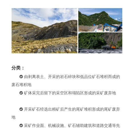
分类：

由剥离表土、开采的岩石碎块和低品位矿石堆积而成的
废石堆积地

矿体采完后留下的采空区和塌陷区形成的采矿废弃地

开采矿石经选出精矿后产生的尾矿堆积形成的尾矿废弃
地

采矿作业面、机械设施、矿石辅助建筑和道路交通等先