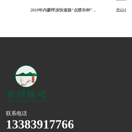
2019年右玉攻克“干旱地区保水难”的喷播绿化技术难题
2019年内蒙呼凉快速路“点喷补种”修复性喷播绿化
北山公园
联系电话
13383917766