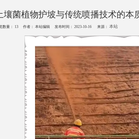
土壤菌植物护坡与传统喷播技术的本
本站
览数量：
13
作者： 本站编辑 发布时间： 2023-10-16 来源：
echat","weibo","qzone","douban","email"]