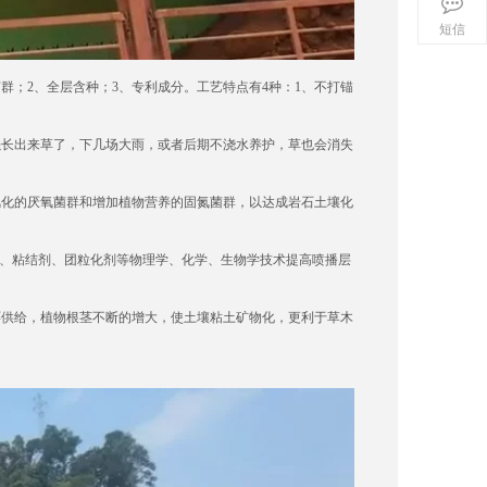
短信
；2、全层含种；3、专利成分。工艺特点有4种：1、不打锚
长出来草了，下几场大雨，或者后期不浇水养护，草也会消失
化的厌氧菌群和增加植物营养的固氮菌群，以达成岩石土壤化
、粘结剂、团粒化剂等物理学、化学、生物学技术提高喷播层
供给，植物根茎不断的增大，使土壤粘土矿物化，更利于草木