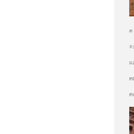
首
杆
肯
不
土
以
土
的
植
的