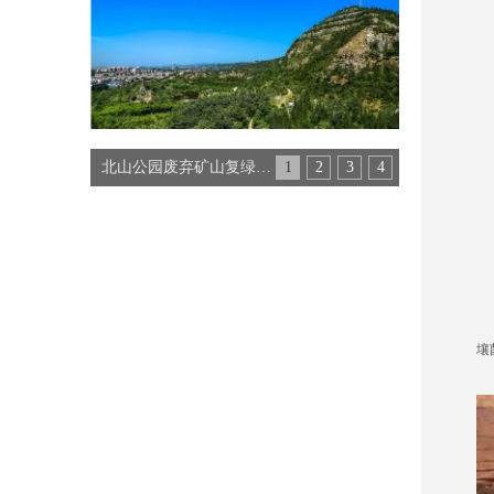
北山公园废弃矿山复绿工程
1
2
3
4
传
壤