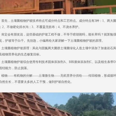
先，土壤菌植物护坡技术特点可成分特点和工艺特点。成分特点有3种：1、两大菌群
；2、不做硬化排水沟；3、不覆盖无纺布；4、不浇水养护。
定会有朋友说，这些基础的护坡工程不做，不等于瞎胡闹吗，能长草吗？就算勉强
见，护坡等于白干。先别急，小编再给大家讲解一下土壤菌植物护坡的原理。
壤菌植物护坡原理：风化与固氮两大菌群土壤菌绿化人造土壤中添加了加速岩石风
及植物营养化的生态修复目标。
壤菌植物护坡综合使用专利技术固体添加剂A、B和液体添加剂C、以及植生条带D
固结能力，防止脱落。
物——有机物的分解——土壤微生物——无机营养分供给——传回植物，形成循环
自然生长，不需要太多的人工干预，做到护坡自然化。