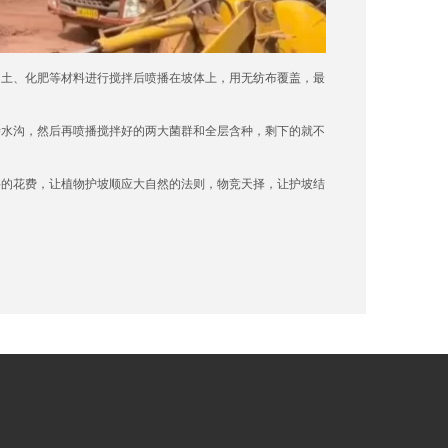
土、化肥等材料进行搅拌后喷播在坡体上，用无纺布覆盖，最
水沟，然后再喷播搅拌好的两大菌群和全层含种，剩下的就不
的花费，让植物护坡顺应大自然的法则，物竞天择，让护坡结