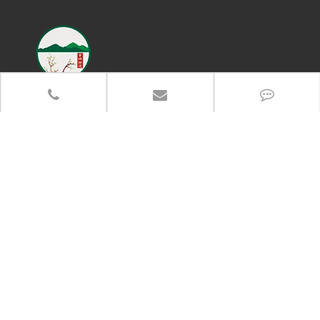
联系电话
13383917766
办公地址：郑州市高新区长椿路冬青街高新企业加速器产业园
总部地址：河南省武陟县产业集聚区5288-6号
分享至：