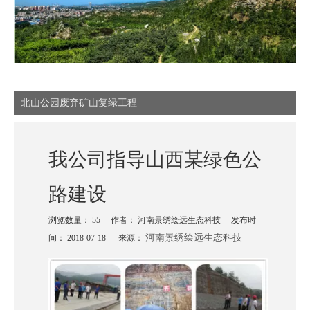
北山公园废弃矿山复绿工程
我公司指导山西某绿色公
路建设
浏览数量：
55
作者： 河南景绣绘远生态科技 发布时
河南景绣绘远生态科技
间： 2018-07-18 来源：
["wechat","weibo","qzone","douban","email"]