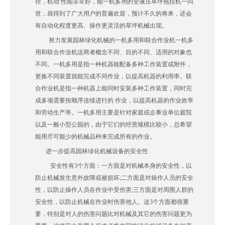
径，机动 性能非常好，能一机多用的全液压草坪拖拉机一问
世，就得到了广大用户的普遍欢迎，预计不久的将来，还会
有自动化程度更高、操作更灵活的草坪机械出现。
努力发展园林绿化机械的一机多用和联合作业机一机多
用和联合作业机这两者概念不同、目的不同、适用的对象也
不同。一机多用是指一种机器能配备多种工作装置或附件，
更换不同装置就能完成不同作业，以提高机器的利用率。联
合作业机是指一种机器上能同时安装多种工作装置，同时完
成多项需要按顺序连续进行的 作业，以提高机器的作业效率
和劳动生产率。一机多用主要是针对家庭或企事业单位庭院
以及一般小型公园的，由于它们的经营规模比较小，总希望
能用尽可能少的机械品种来完成所有的作业。
进一步提高园林绿化机械设备的安全性
安全性有3个方面：一方面是对机械本身的安全性，以
防止机械发生意外故障或被损坏;二方面是对操作人员的安全
性，以防止操作人员在作业中受伤害;三方面是对周围人群的
安全性，以防止机械在作业时伤害他人。这3个方面都很重
要，特别是对人的伤害问题比对机械及其它的伤害问题更为