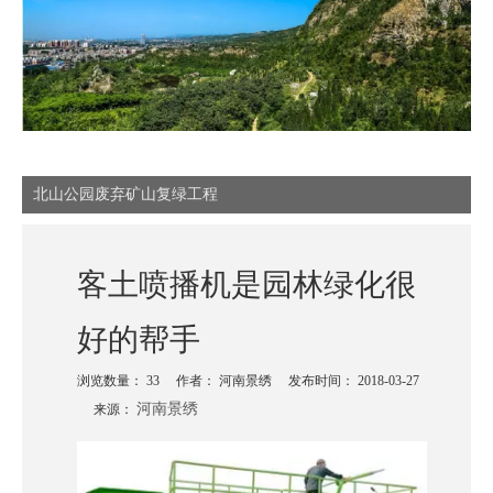
北山公园废弃矿山复绿工程
客土喷播机是园林绿化很
好的帮手
浏览数量：
33
作者： 河南景绣 发布时间： 2018-03-27
河南景绣
来源：
["wechat","weibo","qzone","douban","email"]