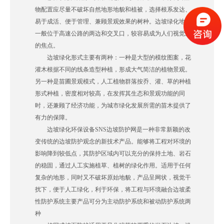
物配置应尽量不破坏自然地形地貌和植被，选择根系发达、
易于成活、便于管理、兼顾景观效果的树种。边坡绿化地点
一般位于高速公路的两边和交叉口，较容易成为人们视觉上
的焦点。
边坡绿化形式主要有两种：一种是大型的模纹图案，花
灌木根据不同的线条造型种植，形成大气简洁的植物景观。
另一种是苗圃景观模式，人工植物群落按乔、灌、草的种植
形式种植，密度相对较高，在发挥其生态和景观功能的同
时，还兼顾了经济功能，为城市绿化发展所需的苗木提供了
有力的保障。
边坡绿化环保设备SNS边坡防护网是一种非常新颖的改
变传统的边坡防护观念的新技术产品。能够将工程对环境的
影响降到较低点，其防护区域内可以充分的保持土地、岩石
的稳固，通过人工实施植草、植树的绿化作用。适用于任何
复杂的地形，同时又不破坏原始地貌，产品呈网状，视觉干
扰下，便于人工绿化，利于环保，将工程与环境融合边坡柔
性防护系统主要产品可分为主动防护系统和被动防护系统两
种