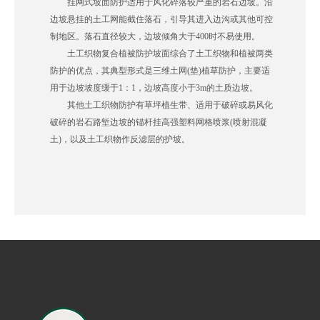
挂网式坡面防护适用于风化碎落较严重的岩石边坡。沿
边坡悬挂的土工网能截住落石，引导其进入边沟或其他可控
制地区。落石直径较大，边坡倾角大于400时不易使用。
土工织物复合植被防护坡面综合了土工织物和植被两类
防护的优点，其典型形式是三维土网(垫)植草防护，主要适
用于边坡坡度缓于1：1，边坡高度小于3m的土质边坡。
其他土工织物防护有草坪植生带、适用于破碎或易风化
破碎的岩石路堑边坡的锚杆挂高强塑料网格喷浆(喷射混凝
土)，以及土工织物作反滤层的护坡。