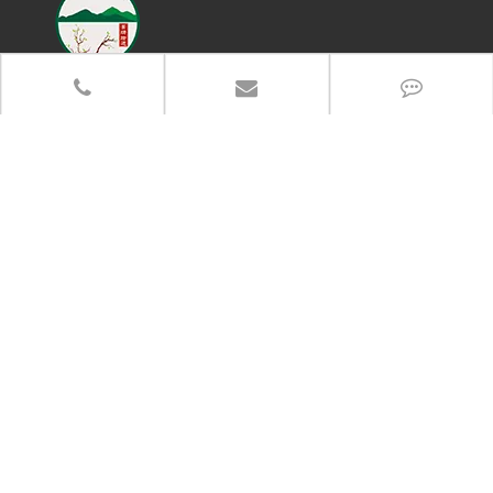
联系电话
13383917766
办公地址：郑州市高新区长椿路冬青街高新企业加速器产业园
总部地址：河南省武陟县产业集聚区5288-6号
分享至：