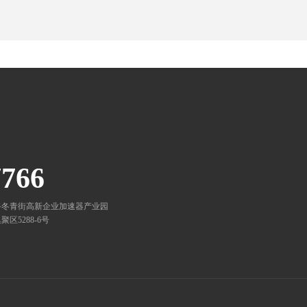
7766
路冬青街高新企业加速器产业园
5288-6号