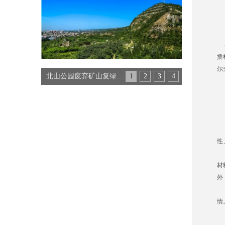
客
播
尔
北山公园废弃矿山复绿工程
1
2
3
4
与
一
二
三
四
性
客
材
外
在
情