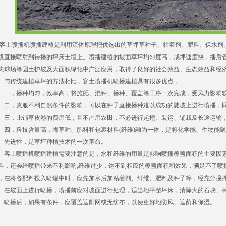
土喷播机喷播建植是利用流体原理把优选出的草坪草种子、粘着剂、肥料、保水剂
机直接喷射到待播的坪床土壤上。喷播建植的坡面草坪均匀度高，成坪速度快，播后
夫球场等固土护坡及大面积绿化中广泛应用，取得了良好的社会效益、生态效益和经
传统建植草坪的方法相比，客土喷播机喷播建植具有很多优点，
，播种均匀，效率高，将施肥、混种、播种、覆盖等工序一次完成，受风力影响较
，克服不利自然条件的影响，可以在种子直接播种难以成功的陡坡上进行喷播，同
，比铺草皮卷的费用低，且不占用农田，不必进行起挖、装运、铺栽及长途运输，
，科技含量高，将草种、肥料和包裹材料(纤维)融为一体，是将化学能、生物能融
、先进性，是草坪种植技术的一次革命。
土喷播机喷播建植需要注意的是，水和纤维的用量是影响喷播覆盖面积的主要因素
料，还会给喷播带来不利影响;纤维过少，达不到相应的覆盖面积和效果，满足不了喷播
，在将各配料投入喷罐中时，应先加水后加粘着剂、纤维、肥料及种子等，经充分搅
坡面上进行喷播，喷播前应对坡面进行处理，适当地平整坪床，清除大的石块、树
。喷播后，如果有条件，应覆盖遮阳网或无纺布，以便更好地防风、遮荫和保湿。