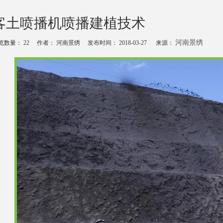
客土喷播机喷播建植技术
河南景绣
览数量：
22
作者： 河南景绣 发布时间： 2018-03-27 来源：
echat","weibo","qzone","douban","email"]