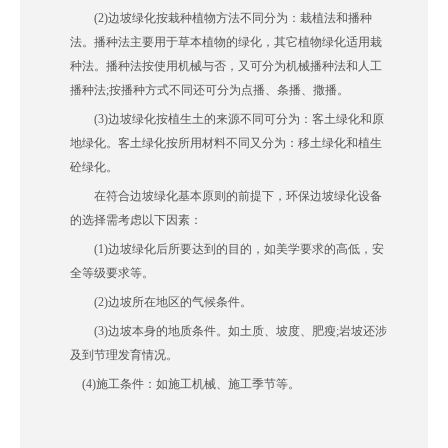
(2)边坡绿化按栽种植物方法不同分为：栽植法和播种
法。播种法主要用于草本植物的绿化，其它植物绿化适用栽
种法。播种法按使用机械与否，又可分为机械播种法和人工
播种法;按播种方式不同还可分为点播、条播、撒播。
(3)边坡绿化按植生土的来源不同可分为：客土绿化和原
地绿化。客土绿化按所用材料不同又分为：移土绿化和植生
砼绿化。
在符合边坡绿化基本原则的前提下，环保边坡绿化设备
的选择需考虑以下因素：
(1)边坡绿化后所要达到的目的，如美学要求的高低，安
全等级要求等。
(2)边坡所在地区的气候条件。
(3)边坡本身的地质条件。如土质、坡度、肥瘦;岩坡还涉
及到节理发育情况。
(4)施工条件：如施工机械、施工季节等。