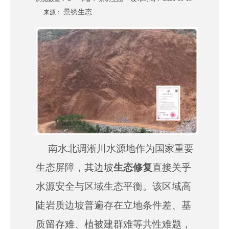
景绣生态
来源：
["wechat","weibo","qzone","douban","email"]
南水北调淅川水源地作为国家重要
生态屏障，其边坡
生态修复
直接关乎
水源安全与区域生态平衡。该区域高
陡岩质边坡普遍存在立地条件差、基
质留存难、植被建群难等共性难题，