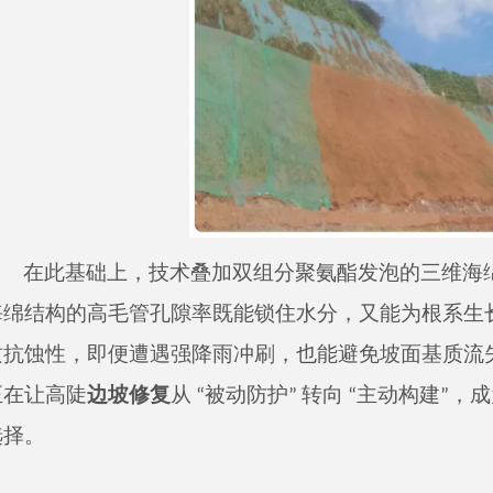
在此基础上，技术叠加双组分聚氨酯发泡的三维海
海绵结构的高毛管孔隙率既能锁住水分，又能为根系生
质抗蚀性，即便遭遇强降雨冲刷，也能避免坡面基质流失。
正在让高陡
边坡修复
从 “被动防护” 转向 “主动构建
选择。