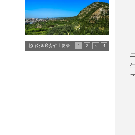
北山公园废弃矿山复绿工程
1
2
3
4