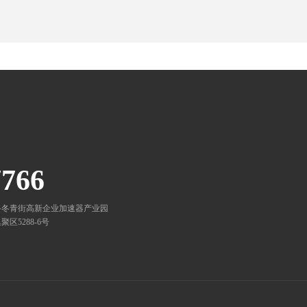
7766
路冬青街高新企业加速器产业园
5288-6号