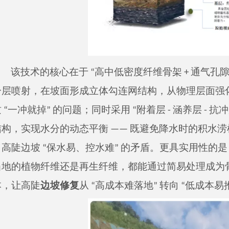
该技术的核心在于 “高中低密度纤维骨架 + 通气孔隙基
分层喷射，在坡面形成立体勾连网结构，从物理层面强
 “一冲就掉” 的问题；同时采用 “附着层 - 涵养层 -
结构，实现水分的动态平衡 —— 既避免降水时的积水
了高陡边坡 “保水易、控水难” 的矛盾。更具实用性的
当地的植物纤维还是再生纤维，都能通过简易处理成为
本，让高陡
边坡修复
从 “高成本难落地” 转向 “低成本易