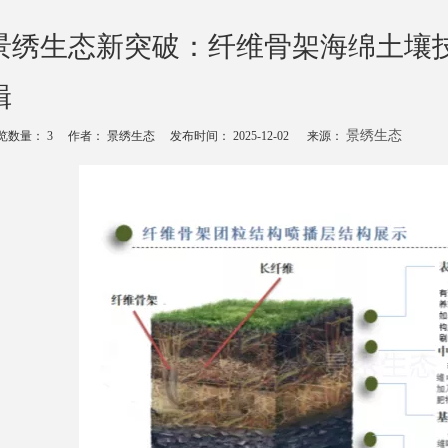
景绣生态新突破：纤维骨架海绵土壤
辑
景绣生态
览数量：
3
作者： 景绣生态 发布时间： 2025-12-02 来源：
echat","weibo","qzone","douban","email"]