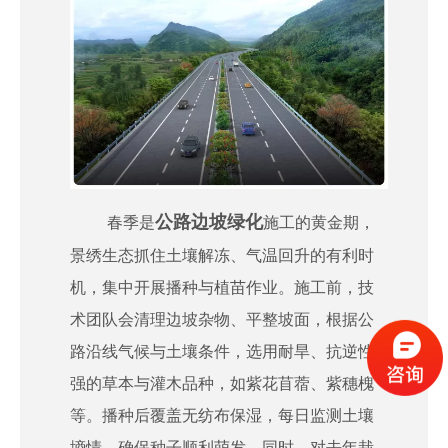
公路边坡绿化
春季是
施工的黄金期，
景绣生态抓住土壤解冻、气温回升的有利时
机，集中开展播种与植苗作业。施工前，技
术团队会清理边坡杂物、平整坡面，根据公
路沿线气候与土壤条件，选用耐旱、抗逆性
强的草本与灌木品种，如紫花苜蓿、紫穗槐
等。播种后覆盖无纺布保湿，每日监测土壤
墒情，确保种子顺利萌发。同时，对去年栽