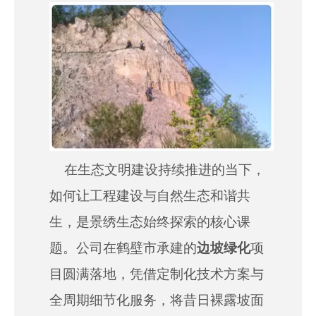
["wechat","weibo","qzone","douban","email"]
在生态文明建设持续推进的当下，
如何让工程建设与自然生态和谐共
生，是景绣生态始终探索的核心课
题。公司在鹤壁市承建的
边坡绿化
项
目圆满落地，凭借定制化技术方案与
全周期
细节
化服务，将昔日裸露坡面