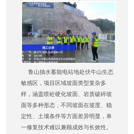
["wechat","weibo","qzone","douban","email"]
鲁山抽水蓄能电站地处伏牛山生态
敏感区，项目区域坡面类型复杂多
样，涵盖喷砼硬化坡面、岩质破碎坡
面等多种形态，不同坡面在坡度、稳
定性、土壤条件等方面差异
明显
，单
一修复技术难以兼顾成效与长效性。