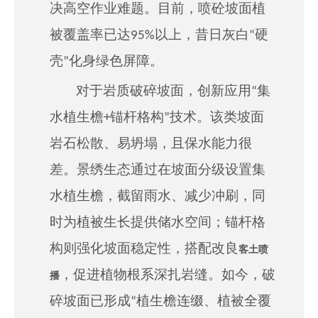
决高空作业难题。目前，喷砼坡面植
被覆盖率已达95%以上，昔日灰白“硬
壳”化身绿色屏障。
对于岩质破碎坡面，创新应用“集
水植生檐+锚杆格构”技术。该类坡面
岩石松散、易坍塌，且保水能力
很
差。景绣生态通过在坡面分级设置集
水植生檐，截留雨水、减少冲刷，同
时为植被生长提供储水空间；锚杆格
构则强化坡面稳定性，搭配改良
客土喷
，促进植物根系深扎岩缝。如今，破
播
碎坡面已形成“植生檐连缀、植被全覆