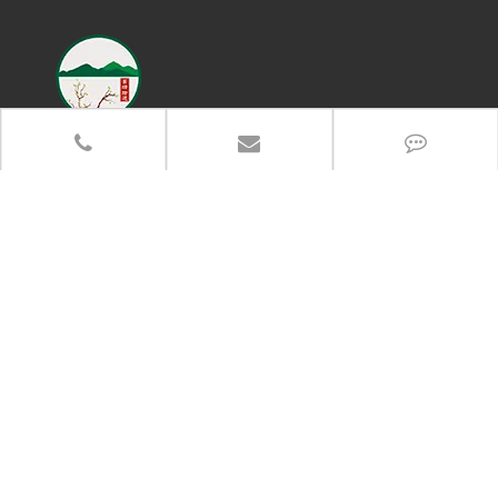
联系电话
13383917766
办公地址：郑州市高新区长椿路冬青街高新企业加速器产业园
总部地址：河南省武陟县产业集聚区5288-6号
分享至：