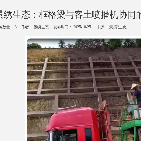
景绣生态：框格梁与客土喷播机协同
景绣生态
览数量：
8
作者： 景绣生态 发布时间： 2025-10-25 来源：
echat","weibo","qzone","douban","email"]