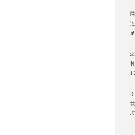
网
连
足
将
1
提
载
坡