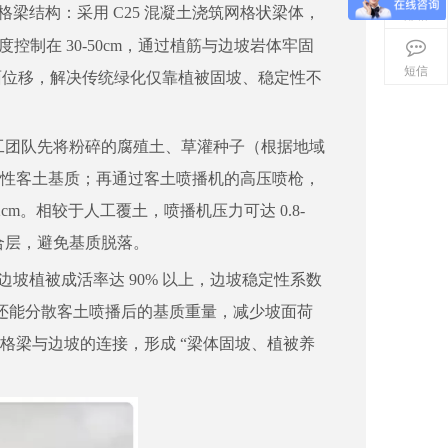
梁结构：采用 C25 混凝土浇筑网格状梁体，
邮箱
度控制在 30-50cm，通过植筋与边坡岩体牢固
短信
面位移，解决传统绿化仅靠植被固坡、稳定性不
工团队先将粉碎的腐殖土、草灌种子（根据地域
性客土基质；再通过客土喷播机的高压喷枪，
m。相较于人工覆土，喷播机压力可达 0.8-
密结合层，避免基质脱落。
边坡植被成活率达 90% 以上，边坡稳定性系数
结构还能分散客土喷播后的基质重量，减少坡面荷
格梁与边坡的连接，形成 “梁体固坡、植被养