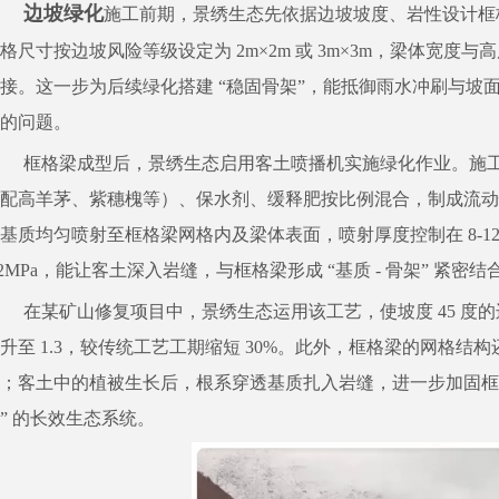
边坡绿化
施工前期，景绣生态先依据边坡坡度、岩性设计框格
格尺寸按边坡风险等级设定为 2m×2m 或 3m×3m，梁体宽度与高
接。这一步为后续绿化搭建 “稳固骨架”，能抵御雨水冲刷与坡
的问题。
框格梁成型后，景绣生态启用客土喷播机实施绿化作业。施
适配高羊茅、紫穗槐等）、保水剂、缓释肥按比例混合，制成流动
基质均匀喷射至框格梁网格内及梁体表面，喷射厚度控制在 8-12c
.2MPa，能让客土深入岩缝，与框格梁形成 “基质 - 骨架” 紧
在某矿山修复项目中，景绣生态运用该工艺，使坡度 45 度的
升至 1.3，较传统工艺工期缩短 30%。此外，框格梁的网格
；客土中的植被生长后，根系穿透基质扎入岩缝，进一步加固框
” 的长效生态系统。