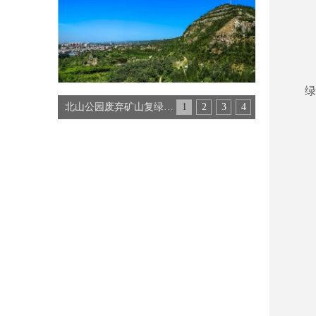
绿
北山公园废弃矿山复绿工程
1
2
3
4