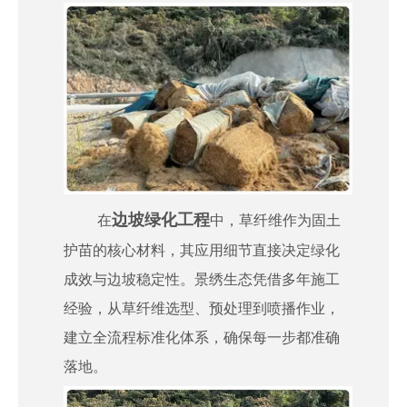
["wechat","weibo","qzone","douban","email"]
边坡绿化工程
在
中，草纤维作为固土
护苗的核心材料，其应用细节直接决定绿化
成效与边坡稳定性。景绣生态凭借多年施工
经验，从草纤维选型、预处理到喷播作业，
建立全流程标准化体系，确保每一步都准确
落地。