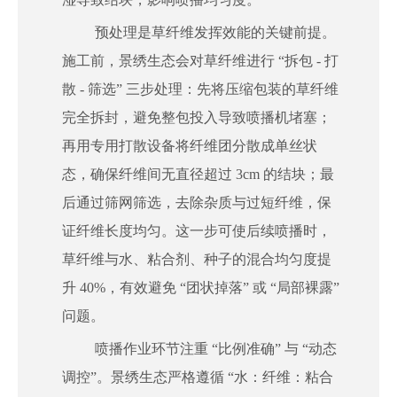
预处理是草纤维发挥效能的关键前提。
施工前，景绣生态会对草纤维进行 “拆包 - 打
散 - 筛选” 三步处理：先将压缩包装的草纤维
完全拆封，避免整包投入导致喷播机堵塞；
再用专用打散设备将纤维团分散成单丝状
态，确保纤维间无直径超过 3cm 的结块；最
后通过筛网筛选，去除杂质与过短纤维，保
证纤维长度均匀。这一步可使后续喷播时，
草纤维与水、粘合剂、种子的混合均匀度提
升 40%，有效避免 “团状掉落” 或 “局部裸露”
问题。
喷播作业环节注重 “比例准确” 与 “动态
调控”。景绣生态严格遵循 “水：纤维：粘合