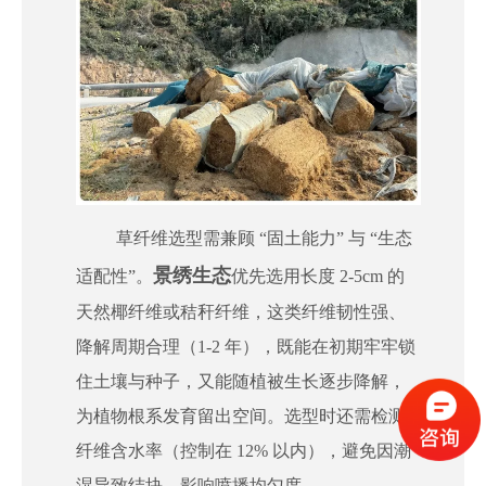
草纤维选型需兼顾 “固土能力” 与 “生态
景绣生态
适配性”。
优先选用长度 2-5cm 的
天然椰纤维或秸秆纤维，这类纤维韧性强、
降解周期合理（1-2 年），既能在初期牢牢锁
住土壤与种子，又能随植被生长逐步降解，
为植物根系发育留出空间。选型时还需检测
纤维含水率（控制在 12% 以内），避免因潮
湿导致结块，影响喷播均匀度。