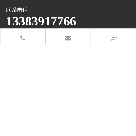
联系电话
13383917766
办公地址：郑州市高新区长椿路冬青街高新企业加速器产业园
总部地址：河南省武陟县产业集聚区5288-6号
分享至：
关注微信公众号
友情链接：
豫ICP备18013061号-1
@景绣生态科技有限公司 版权所有