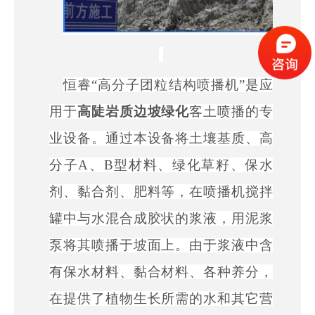
恒睿
“高分子团粒结构喷播机”
是应
用于
高陡岩质边坡绿化
客土喷播
的专
业设备。通过本设备将土壤基质、高
分子
A、B型材料、绿化草籽、保水
剂、黏合剂、肥料等，在喷播机搅拌
罐中与水混合成胶状的浆液，用泥浆
泵将其喷播于坡面上。由于浆液中含
有保水材料、黏合材料、各种养分，
在提供了植物生长所需的水和其它营