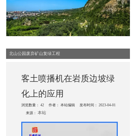
北山公园废弃矿山复绿工程
客土喷播机在岩质边坡绿
化上的应用
浏览数量：
42
作者： 本站编辑 发布时间： 2023-04-01
本站
来源：
["wechat","weibo","qzone","douban","email"]