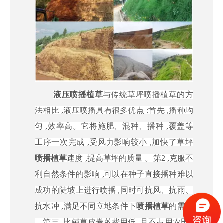
液压喷播植草
与传统草坪喷播植草的方
法相比 ,液压喷播具有很多优点 :首先 ,播种均
匀 ,效率高。它将施肥、混种、播种 ,覆盖等
工序一次完成 ,受风力影响较小 ,加快了草坪
喷播植草
速度 ,提高草坪的质量 。第2 ,克服不
利自然条件的影响 ,可以在种子直接播种难以
成功的陡坡上进行喷播 ,同时可抗风、抗雨、
抗水冲 ,满足不同立地条件下
喷播植草
的需要
。第三 ,比铺草皮卷的费用低 ,且不占用农田 ,