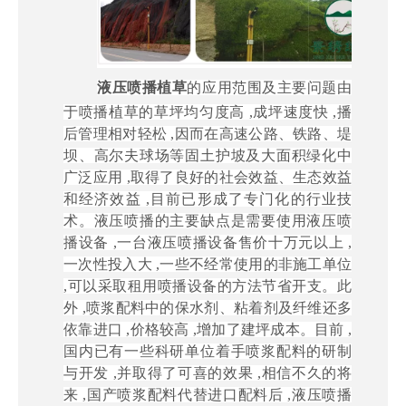
液压喷播植草
的应用范围及主要问题由
于喷播植草的草坪均匀度高 ,成坪速度快 ,播
后管理相对轻松 ,因而在高速公路、铁路、堤
坝、高尔夫球场等固土护坡及大面积绿化中
广泛应用 ,取得了良好的社会效益、生态效益
和经济效益 ,目前已形成了专门化的行业技
术。液压喷播的主要缺点是需要使用液压喷
播设备 ,一台液压喷播设备售价十万元以上 ,
一次性投入大 ,一些不经常使用的非施工单位
,可以采取租用喷播设备的方法节省开支。此
外 ,喷浆配料中的保水剂、粘着剂及纤维还多
依靠进口 ,价格较高 ,增加了建坪成本。目前 ,
国内已有一些科研单位着手喷浆配料的研制
与开发 ,并取得了可喜的效果 ,相信不久的将
来 ,国产喷浆配料代替进口配料后 ,液压喷播