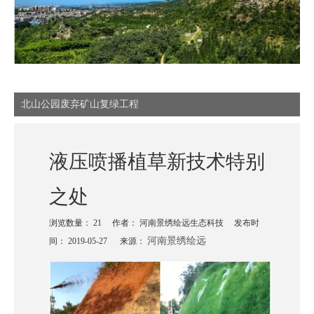
北山公园废弃矿山复绿工程
液压喷播植草新技术特别
之处
浏览数量：
21
作者： 河南景绣绘远生态科技 发布时
河南景绣绘远
间： 2019-05-27 来源：
["wechat","weibo","qzone","douban","email"]