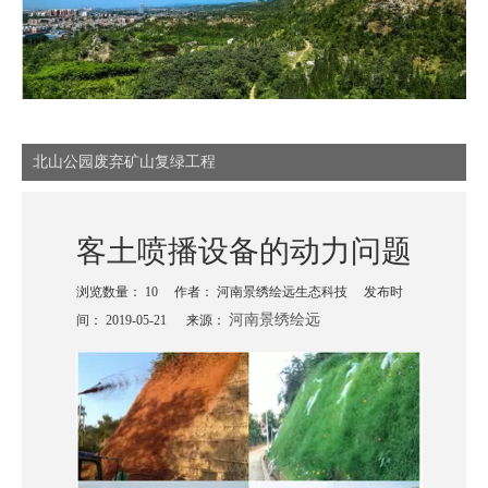
北山公园废弃矿山复绿工程
客土喷播设备的动力问题
浏览数量：
10
作者： 河南景绣绘远生态科技 发布时
河南景绣绘远
间： 2019-05-21 来源：
["wechat","weibo","qzone","douban","email"]