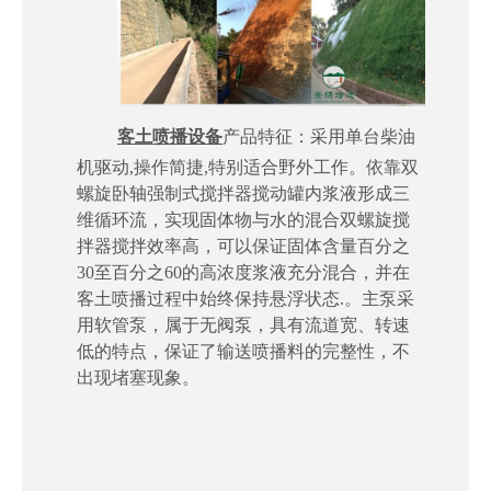
客土喷播设备
产品特征：采用单台柴油
机驱动,操作简捷,特别适合野外工作。依靠双
螺旋卧轴强制式搅拌器搅动罐内浆液形成三
维循环流，实现固体物与水的混合双螺旋搅
拌器搅拌效率高，可以保证固体含量百分之
30至百分之60的高浓度浆液充分混合，并在
客土喷播过程中始终保持悬浮状态.。主泵采
用软管泵，属于无阀泵，具有流道宽、转速
低的特点，保证了输送喷播料的完整性，不
出现堵塞现象。