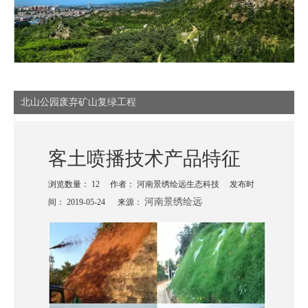
北山公园废弃矿山复绿工程
客土喷播技术产品特征
浏览数量：
12
作者： 河南景绣绘远生态科技 发布时
河南景绣绘远
间： 2019-05-24 来源：
["wechat","weibo","qzone","douban","email"]