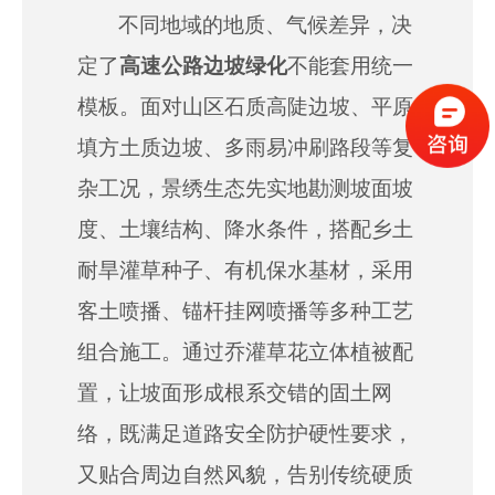
不同地域的地质、气候差异，决
定了
高速公路边坡绿化
不能套用统一
模板。面对山区石质高陡边坡、平原
填方土质边坡、多雨易冲刷路段等复
杂工况，景绣生态先实地勘测坡面坡
度、土壤结构、降水条件，搭配乡土
耐旱灌草种子、有机保水基材，采用
客土
喷播、锚杆挂网喷播等多种工艺
组合施工。通过乔灌草花立体植被配
置，让坡面形成根系交错的固土网
络，既满足道路安全防护硬性要求，
又贴合周边自然风貌，告别传统硬质