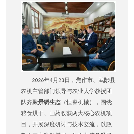
["wechat","weibo","qzone","douban","email"]
2026年4月23日
，焦作市、武陟县
农机主管部门领导与农业大学教授团
队齐聚
景绣生态
（恒睿机械），围绕
粮食烘干、山药收获两大核心农机项
目，开展深度研讨与技术交流，以政