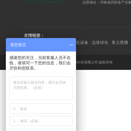
总部地址：河南省武陟县产业集聚区
友情链接：
客土喷播机
/
喷播机
/
边坡绿化设备
/
边坡绿化
/
客土喷播
请您留言
感谢您的关注，当前客服人员不在
豫ICP备18013061号-1
@景绣生态科技有限公司 版权所有
线，请填写一下您的信息，我们会
尽快和您联系。